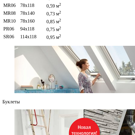
2
МR06
78х118
0,59 м
2
МR08
78х140
0,73 м
2
МR10
78x160
0,85 м
2
PR06
94х118
0,75 м
2
SR06
114х118
0,95 м
Буклеты