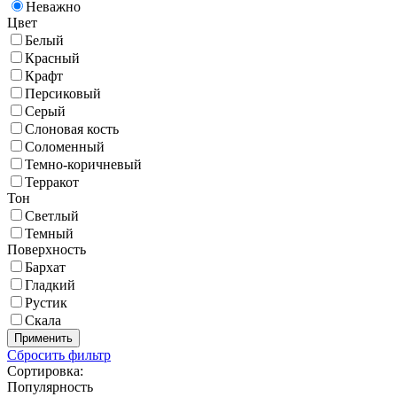
Неважно
Цвет
Белый
Красный
Крафт
Персиковый
Серый
Слоновая кость
Соломенный
Темно-коричневый
Терракот
Тон
Светлый
Темный
Поверхность
Бархат
Гладкий
Рустик
Скала
Применить
Сбросить фильтр
Сортировка:
Популярность