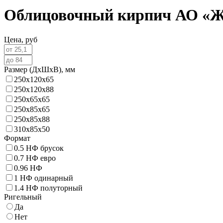
Облицовочный кирпич АО «Ж
Цена,
руб
Размер (ДхШхВ),
мм
250х120х65
250х120х88
250х65х65
250х85х65
250х85х88
310х85х50
Формат
0.5 НФ брусок
0.7 НФ евро
0.96 НФ
1 НФ одинарный
1.4 НФ полуторный
Ригельный
Да
Нет