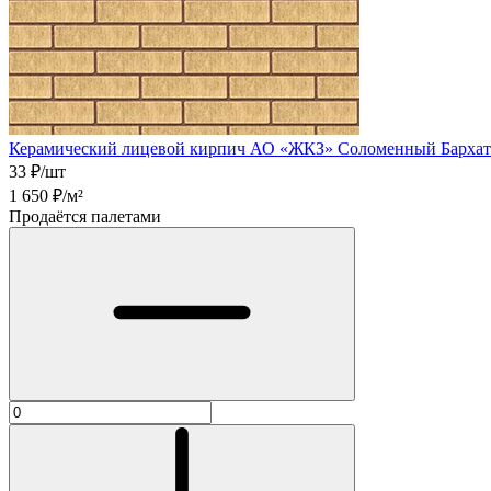
Керамический лицевой кирпич АО «ЖКЗ» Соломенный Бархат
33
₽/шт
1 650
₽/м²
Продаётся палетами