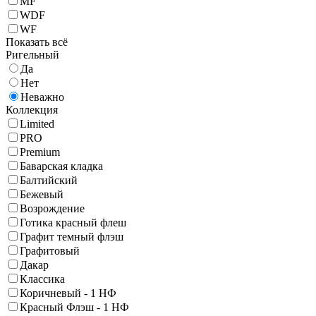
MF
WDF
WF
Показать всё
Ригельный
Да
Нет
Неважно
Коллекция
Limited
PRO
Premium
Баварская кладка
Балтийский
Бежевый
Возрождение
Готика красный флеш
Графит темный флэш
Графитовый
Дакар
Классика
Коричневый - 1 НФ
Красный Флэш - 1 НФ