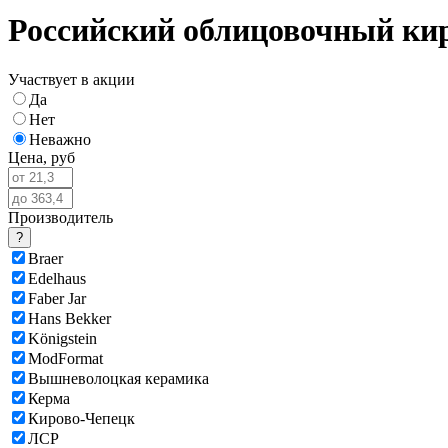
Российский облицовочный ки
Участвует в акции
Да
Нет
Неважно
Цена,
руб
Производитель
?
Braer
Edelhaus
Faber Jar
Hans Bekker
Königstein
ModFormat
Вышневолоцкая керамика
Керма
Кирово-Чепецк
ЛСР