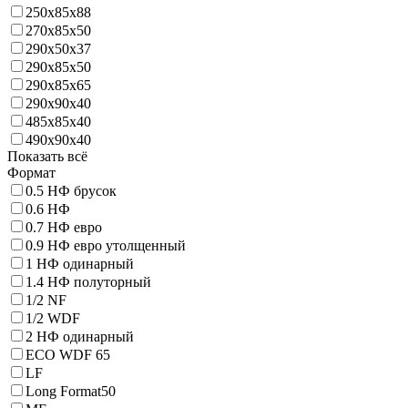
250х85х88
270х85х50
290x50х37
290x85х50
290x85х65
290х90х40
485х85х40
490х90х40
Показать всё
Формат
0.5 НФ брусок
0.6 НФ
0.7 НФ евро
0.9 НФ евро утолщенный
1 НФ одинарный
1.4 НФ полуторный
1/2 NF
1/2 WDF
2 НФ одинарный
ECO WDF 65
LF
Long Format50