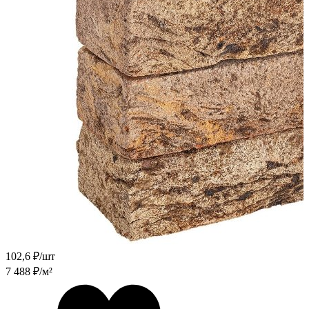
102,6
₽/шт
7 488
₽/м²