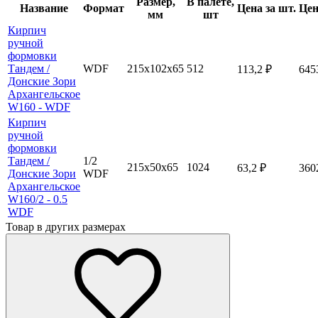
Размер,
В палете,
Название
Формат
Цена за шт.
Цен
мм
шт
Кирпич
ручной
формовки
Тандем /
WDF
215х102х65
512
113,2
₽
645
Донские Зори
Архангельское
W160 - WDF
Кирпич
ручной
формовки
Тандем /
1/2
215х50х65
1024
63,2
₽
360
Донские Зори
WDF
Архангельское
W160/2 - 0.5
WDF
Товар в других размерах