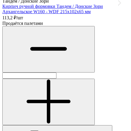
Тандем / Донские Зори
Т
Кирпич ручной формовки Тандем / Донские Зори
К
Архангельское W160 - WDF 215х102х65 мм
А
113,2
₽/шт
6
Продаётся палетами
П