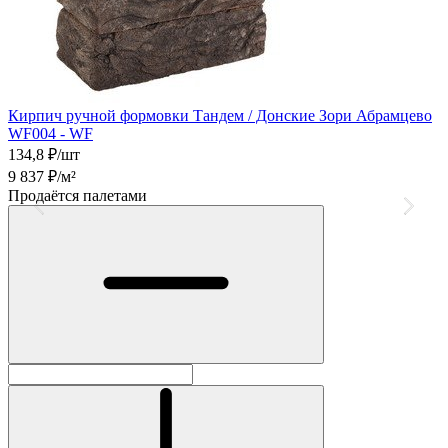
Кирпич ручной формовки Тандем / Донские Зори Абрамцево
К
WF004 - WF
134,8
₽/шт
1
9 837
₽/м²
7
Продаётся палетами
П