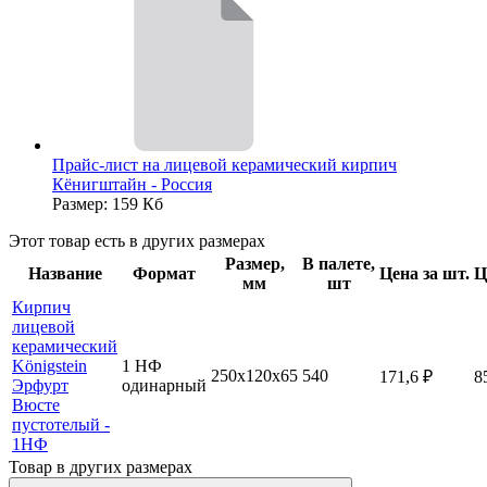
Прайс-лист на лицевой керамический кирпич
Кёнигштайн - Россия
Размер: 159 Кб
Этот товар есть в других размерах
Размер,
В палете,
Название
Формат
Цена за шт.
Ц
мм
шт
Кирпич
лицевой
керамический
Königstein
1 НФ
250х120х65
540
171,6
₽
8
Эрфурт
одинарный
Вюсте
пустотелый -
1НФ
Товар в других размерах