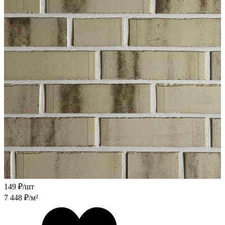
149
₽/шт
7 448
₽/м²