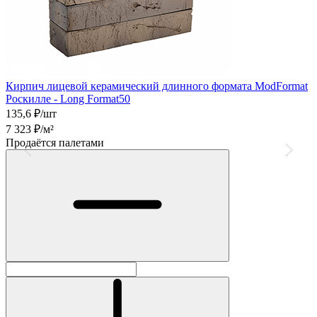
Кирпич лицевой керамический длинного формата ModFormat
К
Роскилле - Long Format50
О
135,6
₽/шт
1
7 323
₽/м²
9
Продаётся палетами
П