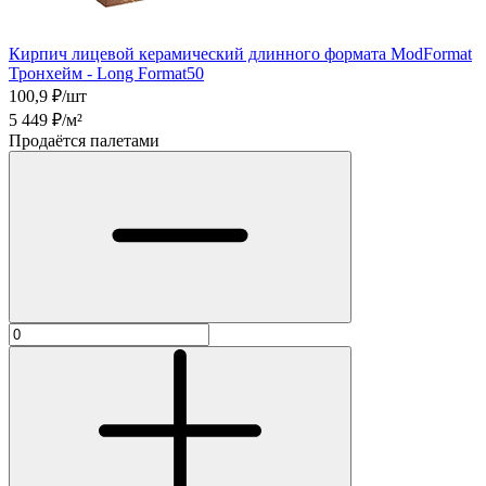
Кирпич лицевой керамический длинного формата ModFormat
Тронхейм - Long Format50
100,9
₽/шт
5 449
₽/м²
Продаётся палетами