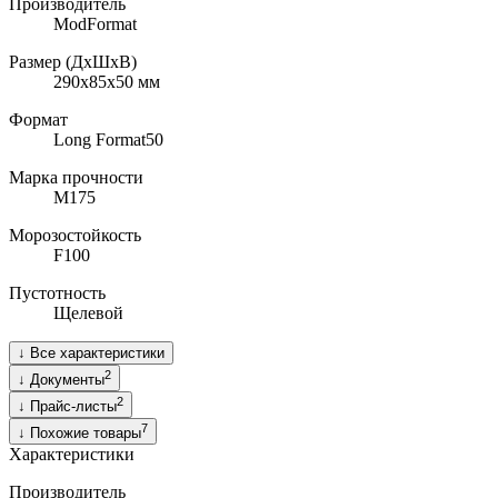
Производитель
ModFormat
Размер (ДхШхВ)
290x85х50
мм
Формат
Long Format50
Марка прочности
M175
Морозостойкость
F100
Пустотность
Щелевой
↓
Все характеристики
2
↓
Документы
2
↓
Прайс-листы
7
↓
Похожие товары
Характеристики
Производитель