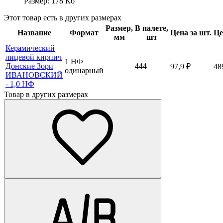
Размер: 178 Кб
Этот товар есть в других размерах
Размер,
В палете,
Название
Формат
Цена за шт.
Це
мм
шт
Керамический
лицевой кирпич
1 НФ
Донские Зори
444
97,9
₽
48
одинарный
ИВАНОВСКИЙ
- 1,0 НФ
Товар в других размерах