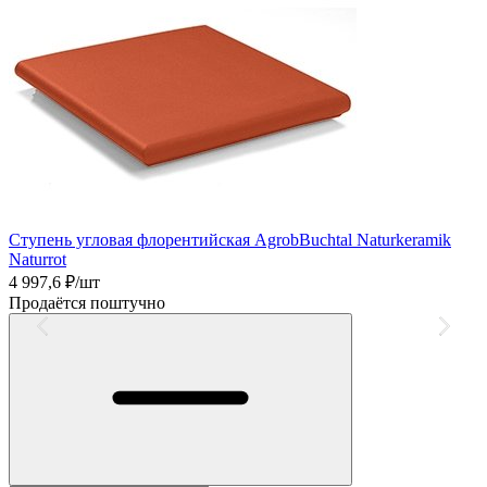
Ступень угловая флорентийская AgrobBuchtal Naturkeramik
С
Naturrot
2
4 997,6
₽/шт
П
Продаётся поштучно