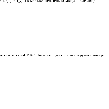
 надо две фуры в Москве, желательно завтра-послезавтра.
 можем. «ТехноНИКОЛЬ» в последнее время отгружает минеральн