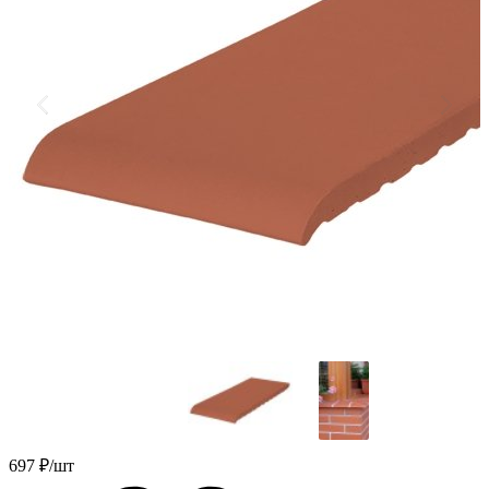
697
₽/шт