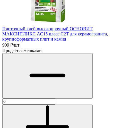
Плиточный клей высокопрочный ОСНОВИТ
МАКСИПЛИКС АС15 класс C2T для керамогранита,
крупноформатных плит и камня
909
₽/шт
Продаётся мешками