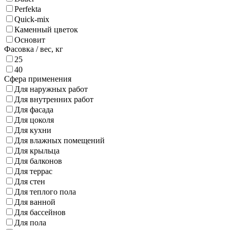
Perfekta
Quick-mix
Каменный цветок
Основит
Фасовка / вес,
кг
25
40
Сфера применения
Для наружных работ
Для внутренних работ
Для фасада
Для цоколя
Для кухни
Для влажных помещений
Для крыльца
Для балконов
Для террас
Для стен
Для теплого пола
Для ванной
Для бассейнов
Для пола