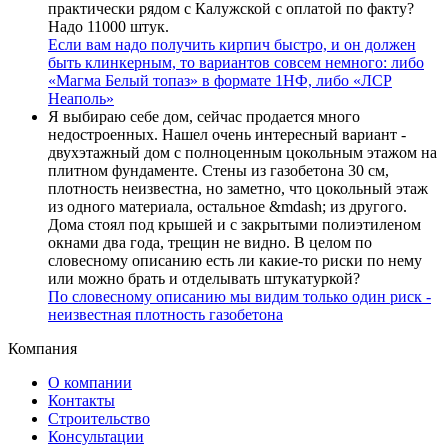
практически рядом с Калужской с оплатой по факту?
Надо 11000 штук.
Если вам надо получить кирпич быстро, и он должен
быть клинкерным, то вариантов совсем немного: либо
«Магма Белый топаз» в формате
1НФ, либо «ЛСР
Неаполь»
Я выбираю себе дом, сейчас продается много
недостроенных. Нашел очень интересный вариант -
двухэтажный дом с полноценным цокольным этажом на
плитном фундаменте. Стены из газобетона 30 см,
плотность неизвестна, но заметно, что цокольный этаж
из одного материала, остальное &mdash; из другого.
Дома стоял под крышей и с закрытыми полиэтиленом
окнами два года, трещин не видно. В целом по
словесному описанию есть ли какие-то риски по нему
или можно брать и отделывать штукатуркой?
По словесному описанию мы видим только один риск
-
неизвестная плотность газобетона
Компания
О компании
Контакты
Строительство
Консультации