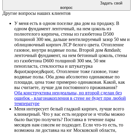
Задать свой
вопрос
Другие вопросы наших клиентов
У меня есть в одном поселке два дом на продажу. В
одном фундамент ленточный, на нем цоколь из
полнотелого кирпича, стены из газобетона D500
толщиной 300 мм, дальше вентилируемый зазор 50 мм и
облицовочный кирпич ЛСР белого цвета. Отопление
газовое, внутри водяные полы. Второй дом &mdash;
ленточный фундамент, на нем бетонный цоколь, стены
из газобетона D600 толщиной 300 мм, 50 мм
пенопласта, стеклосетка и штукатурка
&quot;короед&quot;. Отопление тоже газовое, тоже
водяные полы. Оба дома абсолютно одинаковые по
площади, цена тоже примерно одинаковая. Какой, как
вы считаете, лучше для постоянного проживания?
Оба конструктива неидеальны, но второй сделан без
ошибок - влагонакопления в стене не
будет при любой
температуре
Меня интересует белый гладкий кирпич, лучше всего
клинкерный. Что у вас есть недорогое и чтобы можно
было быстро получить? Поставка в течение пары
месяцев нам совсем не подходит. Если что-то есть, то
возможна ли доставка на юг Московской области,