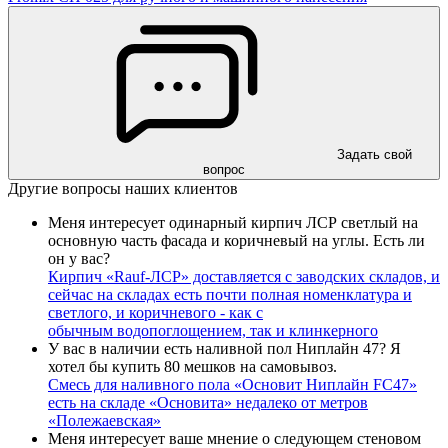
Задать свой
вопрос
Другие вопросы наших клиентов
Меня интересует одинарный кирпич ЛСР светлый на
основную часть фасада и коричневый на углы. Есть ли
он у вас?
Кирпич «Rauf-ЛСР» доставляется с заводских складов, и
сейчас на складах есть почти полная номенклатура и
светлого, и коричневого - как с
обычным
водопоглощением, так и клинкерного
У вас в наличии есть наливной пол Ниплайн 47? Я
хотел бы купить 80 мешков на самовывоз.
Смесь для наливного пола «Основит Ниплайн FC47»
есть на складе «Основита»
недалеко от метров
«Полежаевская»
Меня интересует ваше мнение о следующем стеновом