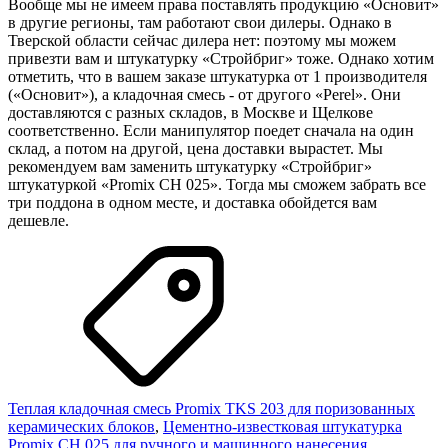
Вообще мы не имеем права поставлять продукцию «Основит»
в другие регионы, там работают свои дилеры. Однако в
Тверской области сейчас дилера нет: поэтому мы можем
привезти вам и штукатурку «Стройбриг» тоже. Однако хотим
отметить, что в вашем заказе штукатурка от 1 производителя
(«Основит»), а кладочная смесь - от другого «Perel». Они
доставляются с разных складов, в Москве и Щелкове
соответственно. Если манипулятор поедет сначала на один
склад, а потом на другой, цена доставки вырастет. Мы
рекомендуем вам заменить штукатурку «Стройбриг»
штукатуркой «Promix CH 025». Тогда мы сможем забрать все
три поддона в одном месте, и доставка обойдется вам
дешевле.
Теплая кладочная смесь Promix TKS 203 для поризованных
керамических блоков
,
Цементно-известковая штукатурка
Promix CH 025 для ручного и машинного нанесения