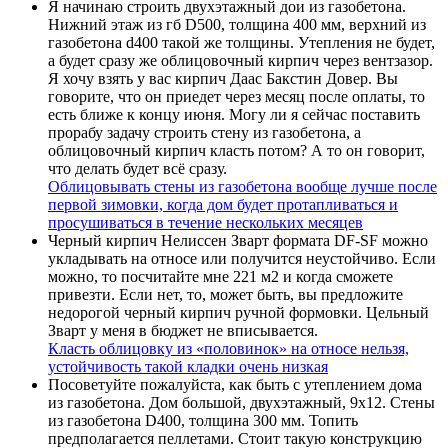
Я начинаю строить двухэтажный дои из газобетона.
Нижний этаж из гб D500, толщина 400 мм, верхний из
газобетона d400 такой же толщины. Утепления не будет,
а будет сразу же облицовочный кирпич через вентзазор.
Я хочу взять у вас кирпич Даас Бакстин Довер. Вы
говорите, что он приедет через месяц после оплаты, то
есть ближе к концу июня. Могу ли я сейчас поставить
прорабу задачу строить стену из газобетона, а
облицовочный кирпич класть потом? А то он говорит,
что делать будет всё сразу.
Облицовывать стены из газобетона вообще лучше после
первой зимовки, когда дом будет протапливаться и
просушиваться
в течение нескольких месяцев
Черный кирпич Нелиссен Зварт формата DF-SF можно
укладывать на относе или получится неустойчиво. Если
можно, то посчитайте мне 221 м2 и когда сможете
привезти. Если нет, то, может быть, вы предложите
недорогой черный кирпич ручной формовки. Цельный
Зварт у меня в бюджет не вписывается.
Класть облицовку из «половинок» на относе нельзя,
устойчивость
такой кладки очень низкая
Посоветуйте пожалуйста, как быть с утеплением дома
из газобетона. Дом большой, двухэтажный, 9х12. Стены
из газобетона D400, толщина 300 мм. Топить
предполагается пеллетами. Стоит такую конструкцию