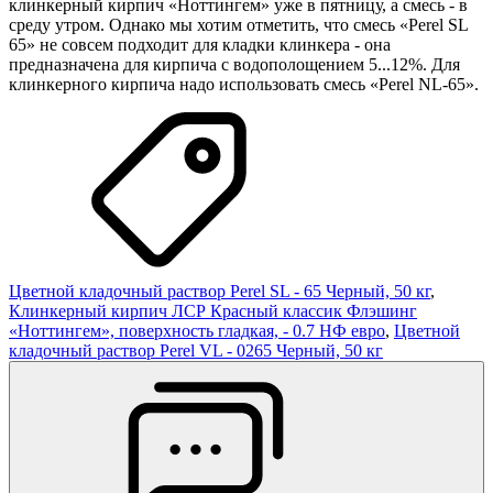
клинкерный кирпич «Ноттингем» уже в пятницу, а смесь - в
среду утром. Однако мы хотим отметить, что смесь «Perel SL
65» не совсем подходит для кладки клинкера - она
предназначена для кирпича с водополощением 5...12%. Для
клинкерного кирпича надо использовать смесь «Perel NL-65».
Цветной кладочный раствор Perel SL - 65 Черный, 50 кг
,
Клинкерный кирпич ЛСР Красный классик Флэшинг
«Ноттингем», поверхность гладкая, - 0.7 НФ евро
,
Цветной
кладочный раствор Perel VL - 0265 Черный, 50 кг