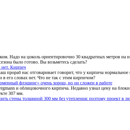
ском. Надо на цоколь ориентировочно 30 квадратных метров на 
сезона было готово. Вы возьметесь сделать?
n нет. Кирпич
прораб нас отговаривает говорит, что у кирпича нормальное в
в его словах нет. Что не так с этим кирпичом?
ломенный флэшинг» очень хорош, но
он сложен в работе
rgmann и облицовочного кирпича. Недавно узнал цену на блоки 
кте 307 мм.
оить стены толщиной 300 мм без утепления: поэтому проект в л