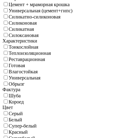
Цемент + мраморная крошка
Универсальная (цемент+гипс)
Силикатно-силиконовая
Силиконовая
Силикатная
Силоксановая
Характеристики
Тонкослойная
Теплоизоляционная
Реставрационная
Готовая
Влагостойкая
Универсальная
Обрызг
Фактура
Шуба
Короед
Цвет
Серый
Белый
Супер-белый
Красный