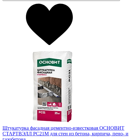
Штукатурка фасадная цементно-известковая ОСНОВИТ
СТАРТВЭЛЛ РС21M для стен из бетона, кирпича, пено- и
газобетона