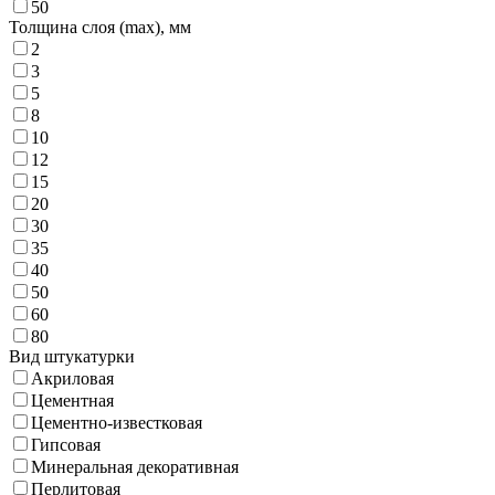
50
Толщина слоя (max),
мм
2
3
5
8
10
12
15
20
30
35
40
50
60
80
Вид штукатурки
Акриловая
Цементная
Цементно-известковая
Гипсовая
Минеральная декоративная
Перлитовая