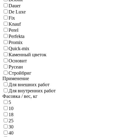
Dauer
De Luxe
Fix
Knauf
Perel
Perfekta
Promix
Quick-mix
Каменный цветок
Основит
Русеан
Стройбриг
Применение
Для внешних работ
Для внутренних работ
Фасовка / вес,
кг
5
10
18
25
30
40