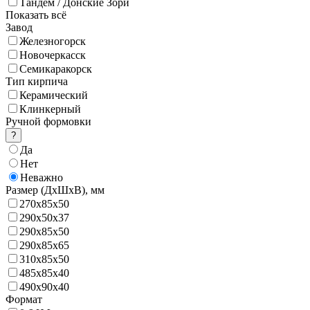
Тандем / Донские Зори
Показать всё
Завод
Железногорск
Новочеркасск
Семикаракорск
Тип кирпича
Керамический
Клинкерный
Ручной формовки
?
Да
Нет
Неважно
Размер (ДхШхВ),
мм
270х85х50
290x50х37
290x85х50
290x85х65
310х85х50
485х85х40
490х90х40
Формат