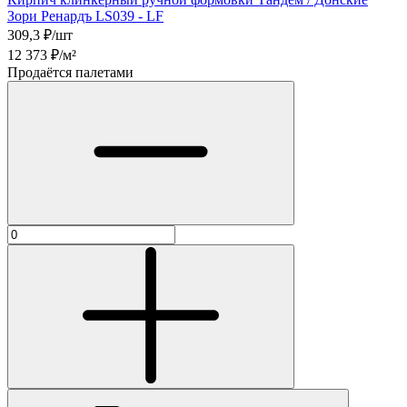
Зори Ренардъ LS039 - LF
309,3
₽/шт
12 373
₽/м²
Продаётся палетами