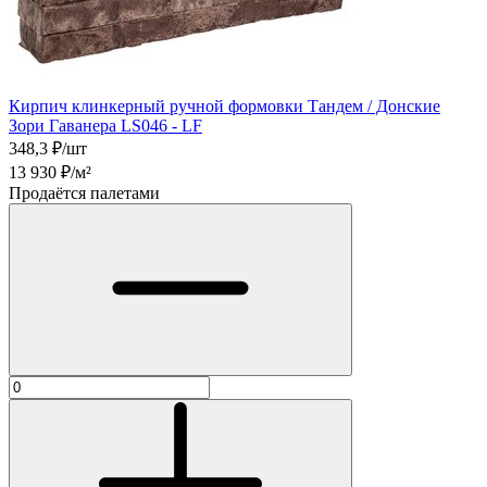
Кирпич клинкерный ручной формовки Тандем / Донские
Зори Гаванера LS046 - LF
348,3
₽/шт
13 930
₽/м²
Продаётся палетами