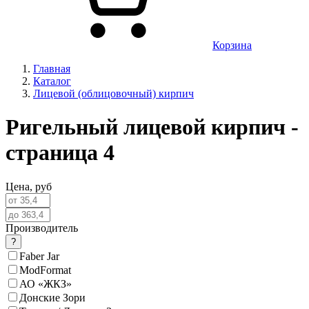
Корзина
Главная
Каталог
Лицевой (облицовочный) кирпич
Ригельный лицевой кирпич -
страница 4
Цена,
руб
Производитель
?
Faber Jar
ModFormat
АО «ЖКЗ»
Донские Зори