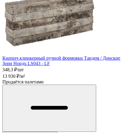
Кирпич клинкерный ручной формовки Тандем / Донские
Зори Нордъ LS043 - LF
348,3
₽/шт
13 930
₽/м²
Продаётся палетами