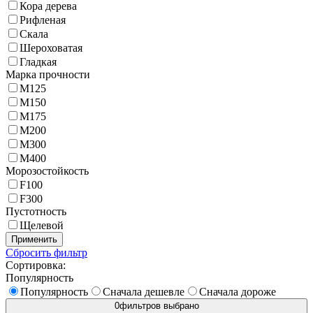
Кора дерева
Рифленая
Скала
Шероховатая
Гладкая
Марка прочности
M125
M150
M175
M200
M300
M400
Морозостойкость
F100
F300
Пустотность
Щелевой
Применить
Сбросить фильтр
Сортировка:
Популярность
Популярность
Сначала дешевле
Сначала дороже
0
фильтров выбрано