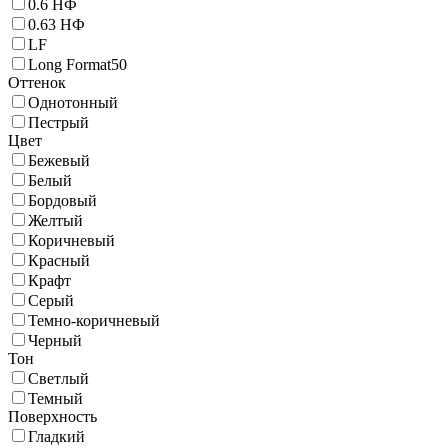
0.6 НФ
0.63 НФ
LF
Long Format50
Оттенок
Однотонный
Пестрый
Цвет
Бежевый
Белый
Бордовый
Желтый
Коричневый
Красный
Крафт
Серый
Темно-коричневый
Черный
Тон
Светлый
Темный
Поверхность
Гладкий