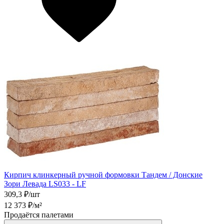
Кирпич клинкерный ручной формовки Тандем / Донские
Зори Левада LS033 - LF
309,3
₽/шт
12 373
₽/м²
Продаётся палетами