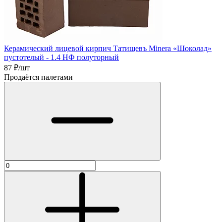
Керамический лицевой кирпич Татищевъ Minera «Шоколад»
пустотелый - 1.4 НФ полуторный
87
₽/шт
Продаётся палетами