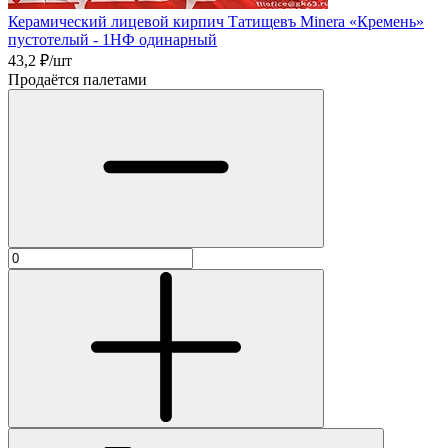
Керамический лицевой кирпич Татищевъ Minera «Кремень»
пустотелый - 1НФ одинарный
43,2
₽/шт
Продаётся палетами