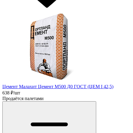
Цемент Малахит Цемент М500 Д0 ГОСТ (ЦЕМ I 42,5)
638
₽/шт
Продаётся палетами