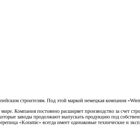
опейским строителям. Под этой маркой немецкая компания «Wien
 мире. Компания постоянно расширяет производство за счет ст
екоторые заводы продолжают выпускать продукцию под собствен
епица «Koramic» всегда имеет одинаковые технические и экспл