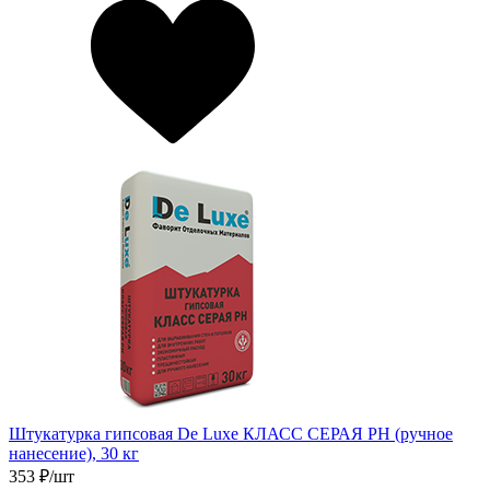
Штукатурка гипсовая De Luxe КЛАСС СЕРАЯ РН (ручное
нанесение), 30 кг
353
₽/шт